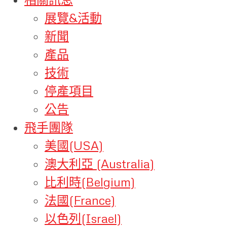
展覽&活動
新聞
產品
技術
停產項目
公告
飛手團隊
美國(USA)
澳大利亞 (Australia)
比利時(Belgium)
法國(France)
以色列(Israel)