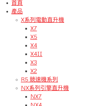
首頁
產品
X系列電動直升機
X7
X5
X4
X4II
X3
X2
R5 競速機系列
NX系列引擎直升機
NX7
NX4