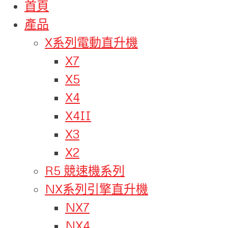
首頁
產品
X系列電動直升機
X7
X5
X4
X4II
X3
X2
R5 競速機系列
NX系列引擎直升機
NX7
NX4