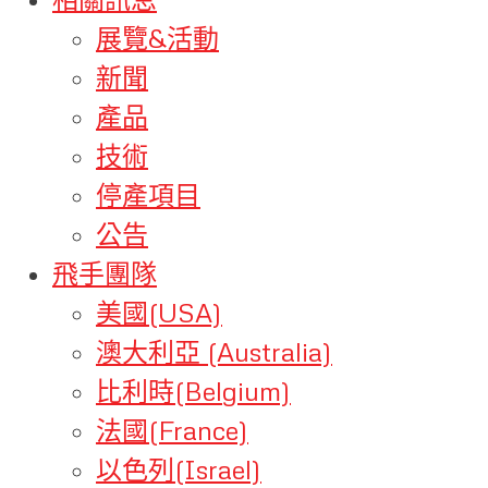
展覽&活動
新聞
產品
技術
停產項目
公告
飛手團隊
美國(USA)
澳大利亞 (Australia)
比利時(Belgium)
法國(France)
以色列(Israel)