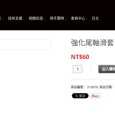
片
技術支援
相關訊息
飛手團隊
會員中心
日文
強化尾軸滑套
NT$60
加入購
商品編號：
313079
.
商品分類