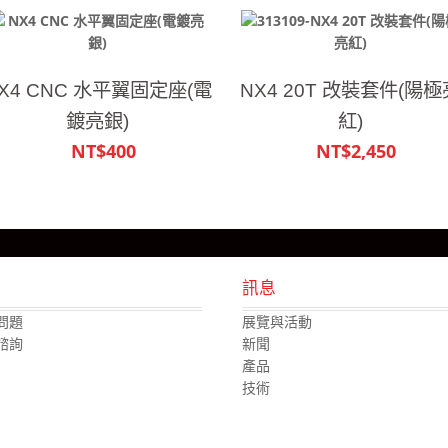
X4 CNC 水平翼固定座(電
NX4 20T 改裝套件(陽極
鍍亮銀)
紅)
NT$400
NT$2,450
援
訊息
問題
展覽與活動
諮詢
新聞
產品
技術