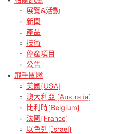
展覽&活動
新聞
產品
技術
停產項目
公告
飛手團隊
美國(USA)
澳大利亞 (Australia)
比利時(Belgium)
法國(France)
以色列(Israel)