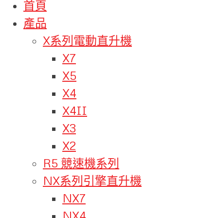
首頁
產品
X系列電動直升機
X7
X5
X4
X4II
X3
X2
R5 競速機系列
NX系列引擎直升機
NX7
NX4