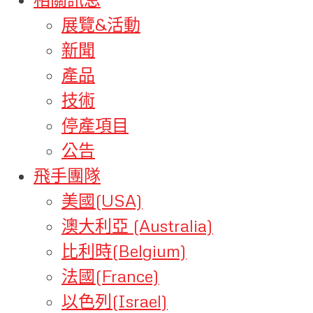
展覽&活動
新聞
產品
技術
停產項目
公告
飛手團隊
美國(USA)
澳大利亞 (Australia)
比利時(Belgium)
法國(France)
以色列(Israel)