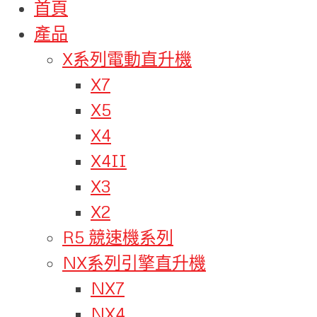
首頁
產品
X系列電動直升機
X7
X5
X4
X4II
X3
X2
R5 競速機系列
NX系列引擎直升機
NX7
NX4