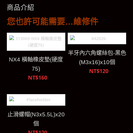
商品介紹
您也許可能需要…維修件
半牙內六角螺絲包-黑色
NX4 橫軸橡皮墊(硬度
(M3x16)x10個
75)
NT$120
NT$160
止滑螺帽(N3x5.5L)x20
個
NT$120