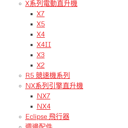
X系列電動直升機
X7
X5
X4
X4II
X3
X2
R5 競速機系列
NX系列引擎直升機
NX7
NX4
Eclipse 飛行器
週邊配件