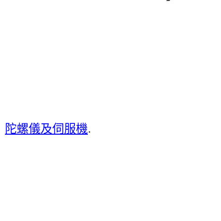
：
陀螺儀及伺服機
.