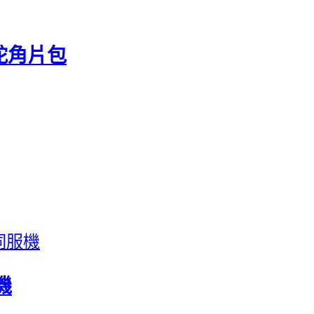
服舵角片包
機