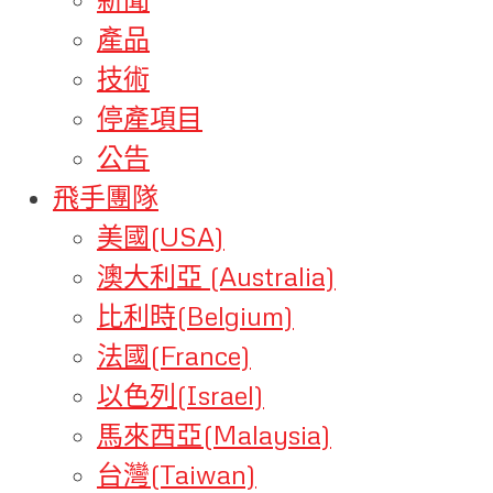
產品
技術
停產項目
公告
飛手團隊
美國(USA)
澳大利亞 (Australia)
比利時(Belgium)
法國(France)
以色列(Israel)
馬來西亞(Malaysia)
台灣(Taiwan)