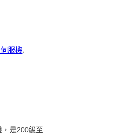
及伺服機
.
，是200級至