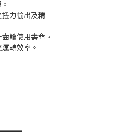
擇。
之扭力輸出及精
升齒輪使用壽命。
達運轉效率。