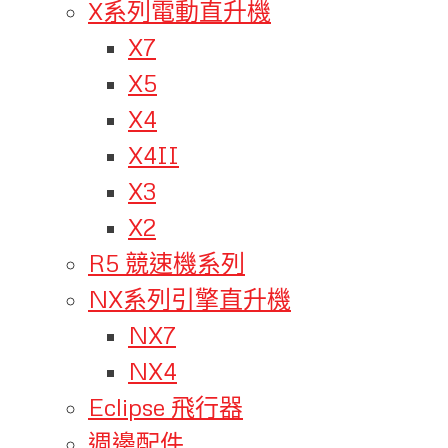
X系列電動直升機
X7
X5
X4
X4II
X3
X2
R5 競速機系列
NX系列引擎直升機
NX7
NX4
Eclipse 飛行器
週邊配件