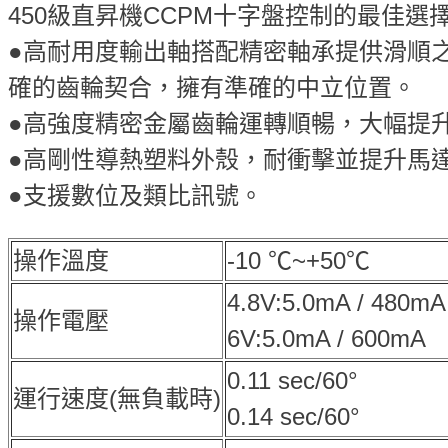
450級直昇機CCPM十字盤控制的最佳選
●高耐用度輸出軸搭配精密軸承提供滑順
確的齒輪契合，擁有準確的中立位置。
●高強度精密金屬齒輪運轉順暢，大幅提
●高剛性導熱塑料外殼，耐衝擊並提升馬
●支援數位及類比訊號。
操作溫度
-10 ℃~+50℃
4.8V:5.0mA / 480mA
操作電壓
6V:5.0mA / 600mA
0.11 sec/60°
運行速度(無負載時)
0.14 sec/60°