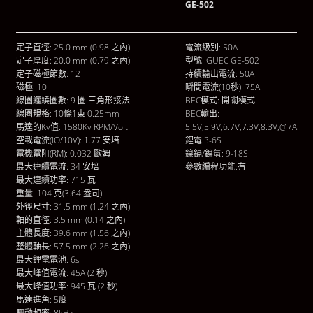
GE-502
定子直徑: 25.0 mm (0.98 之內)
電流級別: 50A
定子厚度: 20.0 mm (0.79 之內)
型號: GUEC GE-502
定子磁極節數: 12
持續輸出電流: 50A
磁極: 10
瞬間電流(10秒): 75A
線圈纏繞圈數: 9 圈 三角形接法
BEC模式: 開關模式
線圈規格: 10條1束 0.25mm
BEC輸出:
馬達的Kv值: 1580Kv RPM/Volt
5.5V,5.9V,6.7V,7.3V,8.3V,@7A
空載電流(IO/10V): 1.77 安培
鋰電:3-6S
電機電阻(RM): 0.032 歐姆
鎳鎘/鎳氫: 9-18S
最大連續電流: 34 安培
參數編程功能:有
最大連續功率: 715 瓦
重量: 104 克(3.64 盎司)
外徑尺寸: 31.5 mm (1.24 之內)
軸的直徑: 3.5 mm (0.14 之內)
主體長度: 39.6 mm (1.56 之內)
整體軸長: 57.5 mm (2.26 之內)
最大鋰電電池: 6s
最大峰值電流: 45A (2 秒)
最大峰值功率: 945 瓦 (2 秒)
馬達進角: 5度
驅動頻率: 8kHz