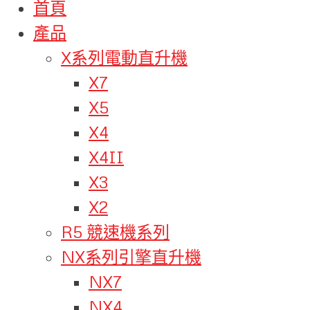
首頁
產品
X系列電動直升機
X7
X5
X4
X4II
X3
X2
R5 競速機系列
NX系列引擎直升機
NX7
NX4