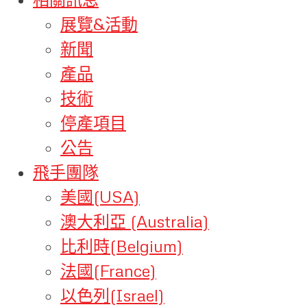
展覽&活動
新聞
產品
技術
停產項目
公告
飛手團隊
美國(USA)
澳大利亞 (Australia)
比利時(Belgium)
法國(France)
以色列(Israel)