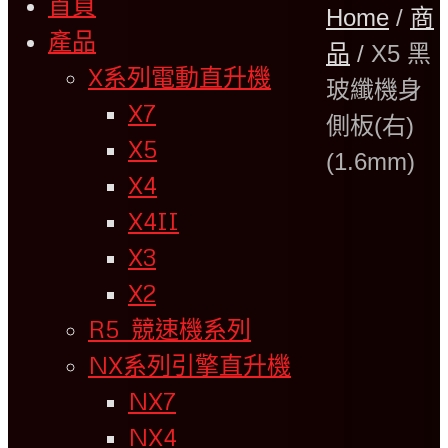
首頁
Home
/
商
產品
品
/
X5 黑
X系列電動直升機
玻纖機身
X7
側板(右)
X5
(1.6mm)
X4
X4II
X3
X2
R5 競速機系列
NX系列引擎直升機
NX7
NX4