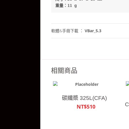
重量：11 g
軟體&手冊下載 ：
VBar_5.3
相關商品
碳纖槳 325L(CFA)
NT$510