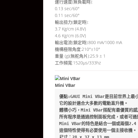
運行速度(無負載時):
0.13 sec/60°
0.11 sec/60°
輸出扭力(鎖定時):
3.7 Kg/cm (4.8V)
4.6 Kg/cm (6.0V)
輸出電流(鎖定時):800 mA/1000 mA
機構極限角度:210°±10°
重量 (g)(無舵角片):25.9 ± 1
工作頻寬:1520μs/333hz
Mini VBar
優點:GAUI Mini VBar是目前世界上
它的設計適合大多數的電動直升機。

體積小巧，Mini VBar搭配有最優質的
所有程序是通過控制面板完成，或者可通過
Mini VBar的特色是結合一個或兩個2
這個特性使得有必要使用一個主接收機。

尺寸：28 x 37 x 13 mm
