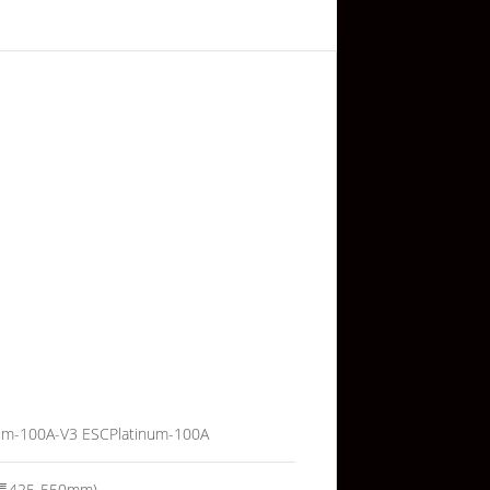
Platinum-100A
425-550mm)