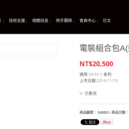
片
技術支援
相關訊息
飛手團隊
會員中心
日文
電裝組合包A(適用
NT$20,500
適用 X4.X4 II 系列
上市日期:2014/11/10
已售完
商品編號：
048001
.
商品分類