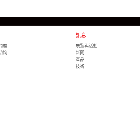
援
訊息
問題
展覽與活動
諮詢
新聞
產品
技術