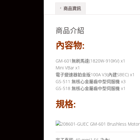
商品資訊
商品介紹
內容物:
GM-601無刷馬達(1820W-910KV) x1
Mini VBar x1
電子變速器鉑金版100A V3(內建SBEC) x1
GS-511 無核心金屬齒中型伺服機 x3
GS-518 無核心金屬齒中型伺服機 x1
規格:
定子直徑: 40 mm(1.56 之內)