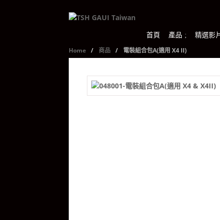
首頁
產品
精選影
Home
/
商品
/
電裝組合包A(適用 X4 II)