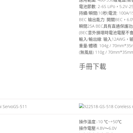
電池節數: 2-6S LiPo，5.2V-25
持續/瞬間(10秒)電流: 100A/1
BEC 输出能力: 開關BEC，6.0V
瞬間25A BEC具有直通保護
(BEC意外損壞時電池電壓不
輸入/輸出線: 输入12AWG，输
重量/體積: 104g / 70mm*3
(無風扇) 110g / 70mm*3
手冊下載
GS-511
操作溫度:-10 ℃~+50℃
操作電壓:4.8V～6.0V