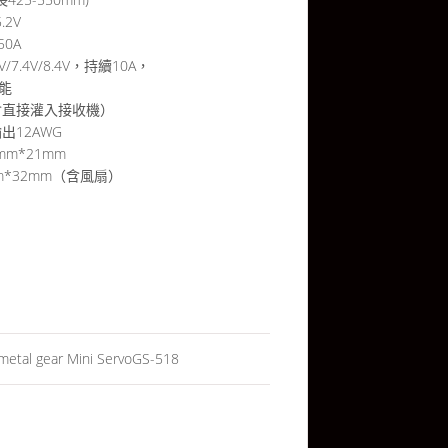
.2V
50A
/7.4V/8.4V，持續10A，
功能
會直接灌入接收機）
出12AWG
5mm*21mm
5mm*32mm（含風扇）
GS-518