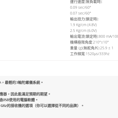
運行速度(無負載時):
0.09 sec/60°
0.07 sec/60°
輸出扭力(鎖定時):
1.9 Kg/cm (4.8V)
2.5 Kg/cm (6.0V)
輸出電流(鎖定時):800 mA/100
機構極限角度:210°±10°
重量 (g)(無舵角片):25.9 ± 1
工作頻寬:1520μs/333hz
最小，最輕的3軸陀螺儀系統。

感應器，因此能滿足預期的期望。

USB使用的電腦軟體。

.4 GHz的接收機的選項（你可以選擇從不同的品牌）。
