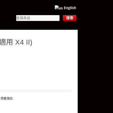
English
 X4 II)
：
停產項目
.