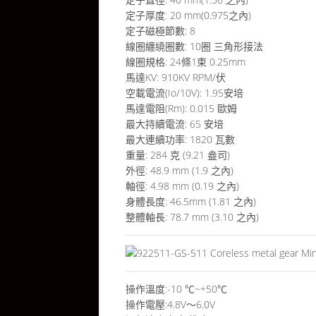
定子厚度: 20 mm(0.975之內)
定子磁極節數: 8
線圈纏繞圈數: 10圈 三角形接法
線圈規格: 24條1束 0.25mm
馬達KV: 910KV RPM/伏
空載電流(Io/10V): 1.95安培
馬達電阻(Rm): 0.015 歐姆
最大持續電流: 65 安培
最大連續功率: 1820 瓦數
重量: 284 克 (9.21 盎司)
外徑: 48.9 mm (1.9 之內)
軸徑: 4.98 mm (0.19 之內)
身體長度: 46.5mm (1.81 之內)
整體軸長: 78.7 mm (3.10 之內)
操作溫度:-10 ℃~+50℃
操作電壓:4.8V～6.0V