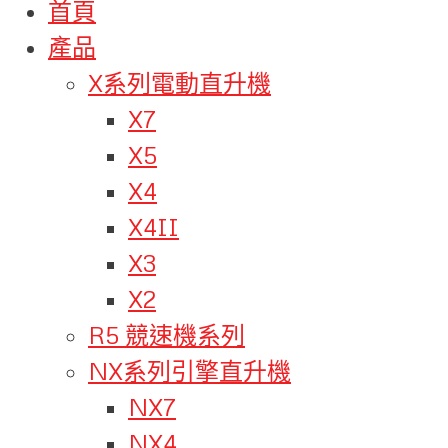
首頁
產品
X系列電動直升機
X7
X5
X4
X4II
X3
X2
R5 競速機系列
NX系列引擎直升機
NX7
NX4