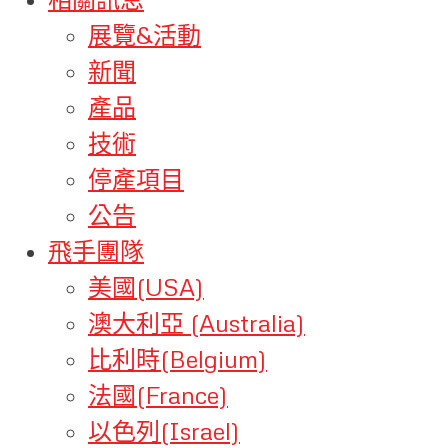
展覽&活動
新聞
產品
技術
停產項目
公告
飛手團隊
美國(USA)
澳大利亞 (Australia)
比利時(Belgium)
法國(France)
以色列(Israel)