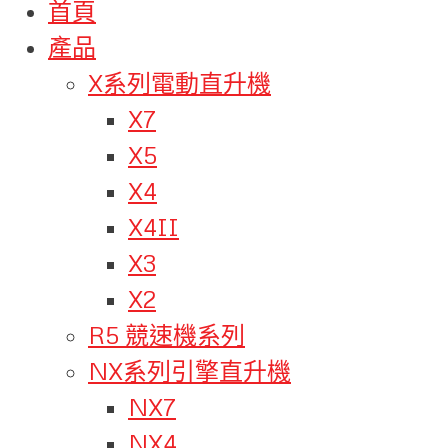
首頁
產品
X系列電動直升機
X7
X5
X4
X4II
X3
X2
R5 競速機系列
NX系列引擎直升機
NX7
NX4