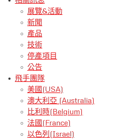
展覽&活動
新聞
產品
技術
停產項目
公告
飛手團隊
美國(USA)
澳大利亞 (Australia)
比利時(Belgium)
法國(France)
以色列(Israel)