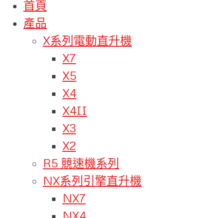
首頁
產品
X系列電動直升機
X7
X5
X4
X4II
X3
X2
R5 競速機系列
NX系列引擎直升機
NX7
NX4