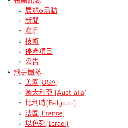
展覽&活動
新聞
產品
技術
停產項目
公告
飛手團隊
美國(USA)
澳大利亞 (Australia)
比利時(Belgium)
法國(France)
以色列(Israel)