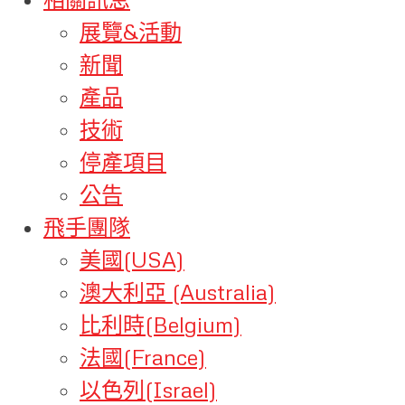
展覽&活動
新聞
產品
技術
停產項目
公告
飛手團隊
美國(USA)
澳大利亞 (Australia)
比利時(Belgium)
法國(France)
以色列(Israel)