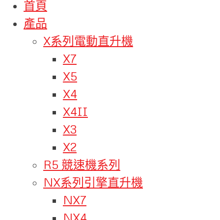
首頁
產品
X系列電動直升機
X7
X5
X4
X4II
X3
X2
R5 競速機系列
NX系列引擎直升機
NX7
NX4