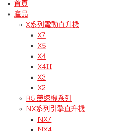
首頁
產品
X系列電動直升機
X7
X5
X4
X4II
X3
X2
R5 競速機系列
NX系列引擎直升機
NX7
NX4