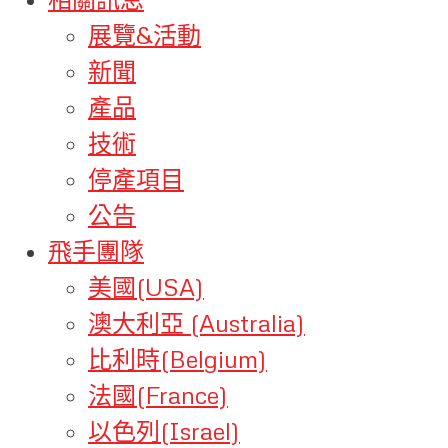
展覽&活動
新聞
產品
技術
停產項目
公告
飛手團隊
美國(USA)
澳大利亞 (Australia)
比利時(Belgium)
法國(France)
以色列(Israel)