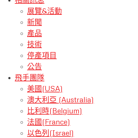
展覽&活動
新聞
產品
技術
停產項目
公告
飛手團隊
美國(USA)
澳大利亞 (Australia)
比利時(Belgium)
法國(France)
以色列(Israel)