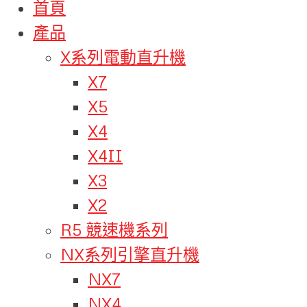
首頁
產品
X系列電動直升機
X7
X5
X4
X4II
X3
X2
R5 競速機系列
NX系列引擎直升機
NX7
NX4