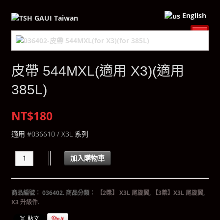
English
皮帶 544MXL(適用 X3)(適用
385L)
NT$180
適用 #036610 / X3L 系列
加入購物車
商品編號：
036402
.
商品分類：
【2槳】 X3L 尾旋翼
,
【3槳】X3L 尾旋翼
,
X3 升級件
.