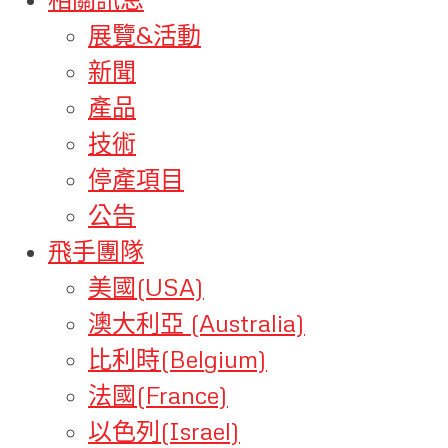
展覽&活動
新聞
產品
技術
停產項目
公告
飛手團隊
美國(USA)
澳大利亞 (Australia)
比利時(Belgium)
法國(France)
以色列(Israel)