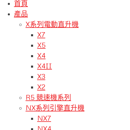
首頁
產品
X系列電動直升機
X7
X5
X4
X4II
X3
X2
R5 競速機系列
NX系列引擎直升機
NX7
NX4